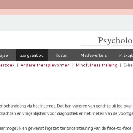
Psycholo
ijze
Zorgaanbod
Kosten
Medewerkers
Praktij
derzoek
Andere therapievormen
Mindfulness training
E-he
behandeling via het internet. Dat kan varieren van gerichte uitleg ove
rachten en vragenlijsten voor diagnostiek en het meten van de voortga
ar mogelijk en gewenst ingezet ter ondersteuning van de face-to-face g