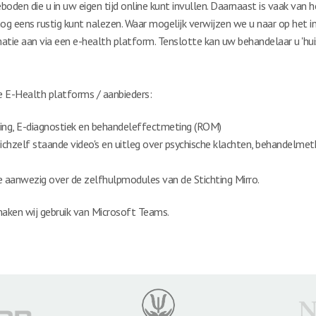
oden die u in uw eigen tijd online kunt invullen. Daarnaast is vaak va
nog eens rustig kunt nalezen. Waar mogelijk verwijzen we u naar op het int
atie aan via een e-health platform. Tenslotte kan uw behandelaar u '
e E-Health platforms / aanbieders:
ing, E-diagnostiek en behandeleffectmeting (ROM)
hzelf staande video's en uitleg over psychische klachten, behandelme
tie aanwezig over de zelfhulpmodules van de Stichting Mirro.
maken wij gebruik van Microsoft Teams.