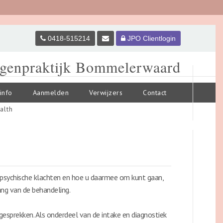
0418-515214
JPO Clientlogin
genpraktijk Bommelerwaard
kinfo
Aanmelden
Verwijzers
Contact
alth
r psychische klachten en hoe u daarmee om kunt gaan,
ng van de behandeling.
esprekken. Als onderdeel van de intake en diagnostiek