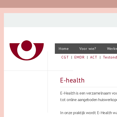
Home
Voor wie?
Werkw
CGT
EMDR
ACT
Teston
E-health
E-Health is een verzamelnaam voor 
tot online aangeboden huiswerkopd
In onze praktijk wordt E-Health wa